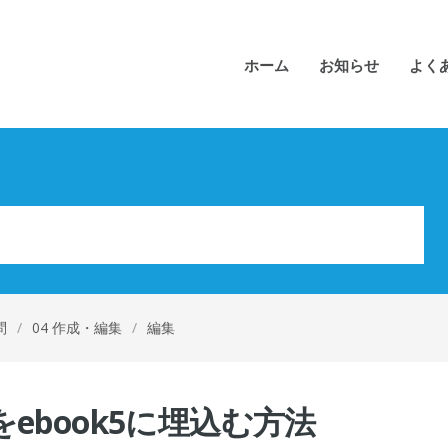
ホーム
お知らせ
よく
問
/
04 作成・編集
/
編集
画をebook5に埋込む方法