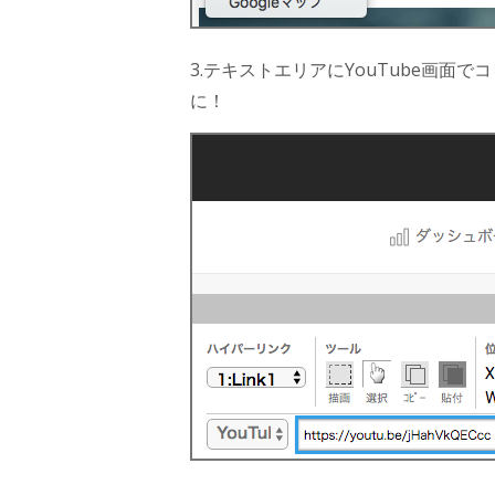
3.テキストエリアにYouTube画面
に！