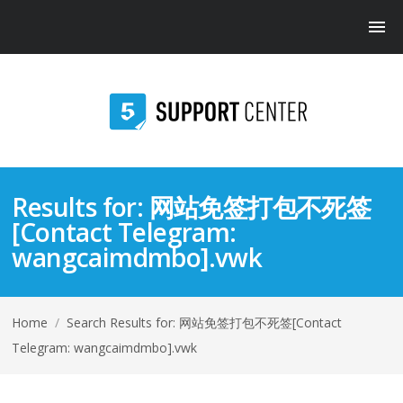
Results for:
网站免签打包不死签
[Contact Telegram:
wangcaimdmbo].vwk
Home
/
Search Results for: 网站免签打包不死签[Contact
Telegram: wangcaimdmbo].vwk