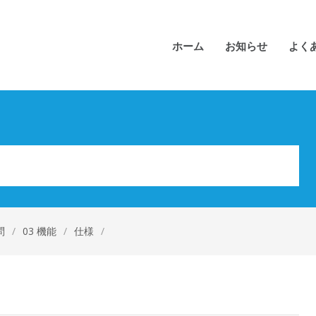
ホーム
お知らせ
よく
問
/
03 機能
/
仕様
/