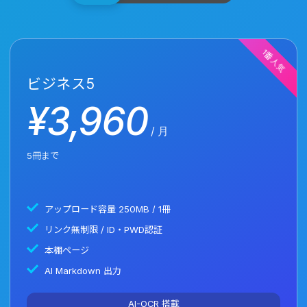
1番人気
ビジネス
5
¥
3,960
/ 月
5冊まで
アップロード容量 250MB / 1冊
リンク無制限 / ID・PWD認証
本棚ページ
AI Markdown 出力
AI-OCR 搭載