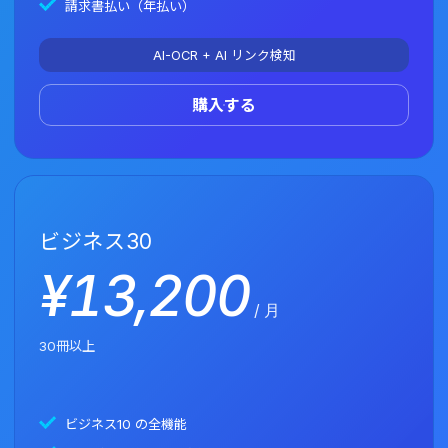
請求書払い（年払い）
AI-OCR + AI リンク検知
購入する
ビジネス
30
¥
13,200
/ 月
30冊以上
ビジネス10 の全機能