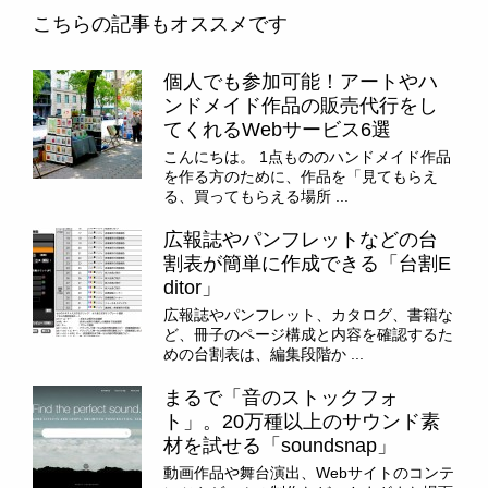
こちらの記事もオススメです
個人でも参加可能！アートやハ
ンドメイド作品の販売代行をし
てくれるWebサービス6選
こんにちは。 1点もののハンドメイド作品
を作る方のために、作品を「見てもらえ
る、買ってもらえる場所 ...
広報誌やパンフレットなどの台
割表が簡単に作成できる「台割E
ditor」
広報誌やパンフレット、カタログ、書籍な
ど、冊子のページ構成と内容を確認するた
めの台割表は、編集段階か ...
まるで「音のストックフォ
ト」。20万種以上のサウンド素
材を試せる「soundsnap」
動画作品や舞台演出、Webサイトのコンテ