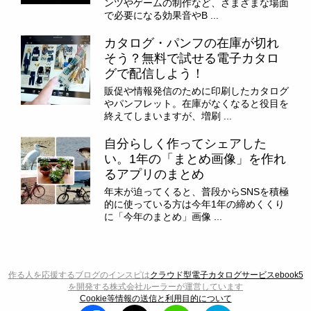
ンツやゲームの制作など、さまざまな場面
で必要になる効果音やB ...
カタログ・パンフの在庫が切れ
そう？無料で試せる電子カタロ
グで配信しよう！
販促や情報発信のために印刷したカタログ
やパンフレット。在庫がなくなると役目を
終えてしまいますが、増刷 ...
自分らしく作ってシェアした
い。1年の「まとめ画像」を作れ
るアプリのまとめ
年末が迫ってくると、普段からSNSを積極
的に使っている方は今年1年の締めくくり
に「今年のまとめ」画像 ...
作る人を応援するブログのインスピは
クラウド型電子カタログサービスebook5
を開発する株式会社ルーラーが運営しています
Cookie等情報の送信と利用目的について