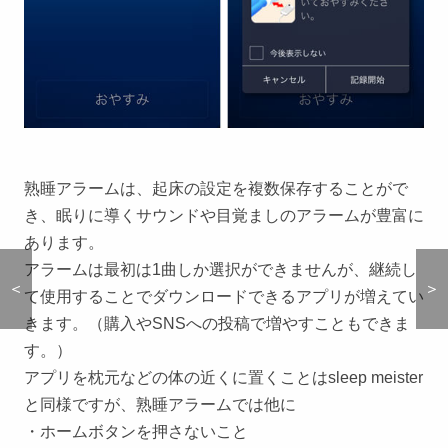
熟睡アラームは、起床の設定を複数保存することがで
き、眠りに導くサウンドや目覚ましのアラームが豊富に
あります。
アラームは最初は1曲しか選択ができませんが、継続し
＜
＜
＞
＞
て使用することでダウンロードできるアプリが増えてい
きます。（購入やSNSへの投稿で増やすこともできま
す。）
アプリを枕元などの体の近くに置くことはsleep meister
と同様ですが、熟睡アラームでは他に
・ホームボタンを押さないこと