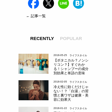
← 記事一覧
RECENTLY
POPULAR
2018-05-25
ライフスタイル
【ボタニカル？ノンシ
リコン？】すぐわか
る！シャンプーの成分
別効果と単語の意味
2018-02-05
ライフスタイル
冷え性に効くだけじゃ
ない！？「白湯」の習
慣と裏ワザは健康・美
容に効果大
2018-01-22
ライフスタイル