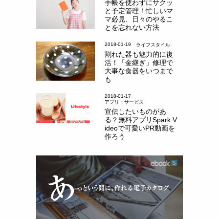
手帳を使わずにサクッ
と予定管理！忙しいマ
マ必見、日々のやるこ
とを忘れない方法
2018-01-19
ライフスタイル
割れた器も魅力的に復
活！「金継ぎ」修理で
大事な食器をいつまで
も
2018-01-17
アプリ・サービス
宣伝したいものがあ
る？無料アプリSpark V
ideoで可愛いPR動画を
作ろう