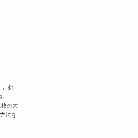
す。折
ね。
1枚の大
う方法を