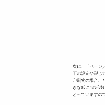
次に、「ページ
丁の設定や綴じ
印刷物の場合、た
きな紙に4の倍
とっていますの