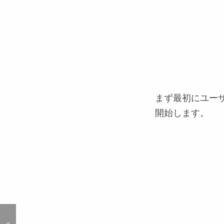
まず最初にユー
開始します。
＜
＜