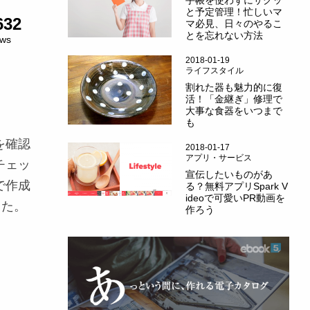
手帳を使わずにサクッ
と予定管理！忙しいマ
632
マ必見、日々のやるこ
とを忘れない方法
ews
2018-01-19
ライフスタイル
割れた器も魅力的に復
活！「金継ぎ」修理で
大事な食器をいつまで
も
を確認
2018-01-17
アプリ・サービス
チェッ
宣伝したいものがあ
で作成
る？無料アプリSpark V
ideoで可愛いPR動画を
した。
作ろう