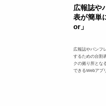
広報誌や
表が簡単に
or」
広報誌やパンフ
するための台割
クの拠り所とな
できるWebアプ