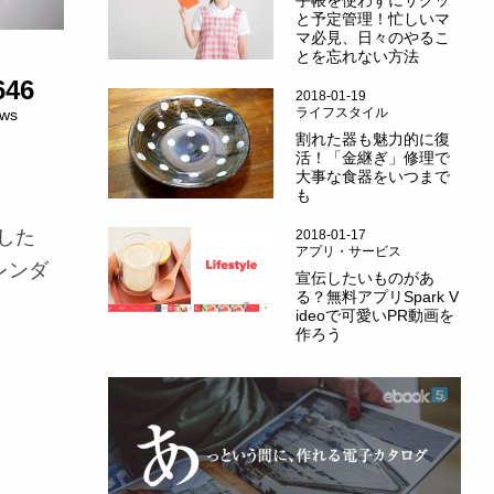
手帳を使わずにサクッ
と予定管理！忙しいマ
マ必見、日々のやるこ
とを忘れない方法
646
2018-01-19
ライフスタイル
ews
割れた器も魅力的に復
活！「金継ぎ」修理で
大事な食器をいつまで
も
した
2018-01-17
アプリ・サービス
レンダ
宣伝したいものがあ
る？無料アプリSpark V
ideoで可愛いPR動画を
作ろう