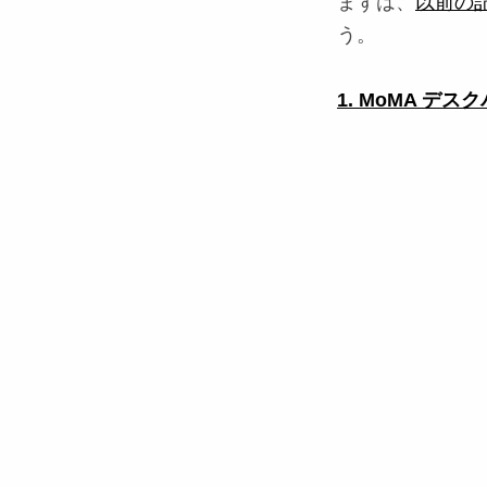
まずは、
以前の
う。
1. MoMA デス