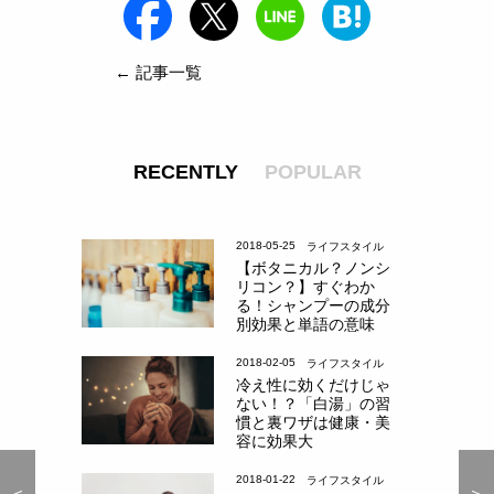
← 記事一覧
RECENTLY
POPULAR
2018-05-25
ライフスタイル
【ボタニカル？ノンシ
リコン？】すぐわか
る！シャンプーの成分
別効果と単語の意味
2018-02-05
ライフスタイル
冷え性に効くだけじゃ
ない！？「白湯」の習
慣と裏ワザは健康・美
容に効果大
2018-01-22
ライフスタイル
＜
＜
＞
＞