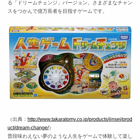
る「ドリームチェンジ」バージョン。さまざまなチャン
スをつかんで億万長者を目指すゲームです。
（出典：
http://www.takaratomy.co.jp/products/jinsei/prod
uct/dream-change/
）
普段味わえない夢のような人生をゲームで体験して楽し