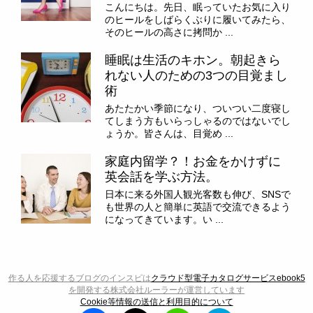
こんにちは。先日、眠っていたお気に入り
のヒールをしばらくぶりに履いてみたら、
そのヒールの高さに拷問か ...
睡眠は生活のキホン。朝起きら
れない人のための3つの目覚まし
術
あたたかい季節になり、ついつい二度寝し
てしまう方もいらっしゃるのではないでし
ょうか。皆さんは、目覚め ...
家庭内留学？！お金をかけずに
英会話を学ぶ方法。
日本に来る外国人観光客数も伸び、SNSで
も世界の人と簡単に英語で交流できるよう
になってきています。い ...
作る人を応援するブログのインスピは
クラウド型電子カタログサービスebook5
を開発する株式会社ルーラーが運営しています
Cookie等情報の送信と利用目的について