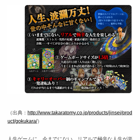
（出典：
http://www.takaratomy.co.jp/products/jinsei/prod
uct/gokukara/
）
人生ゲームに、今までにない、リアルで極辛な人生が楽