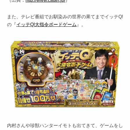
（出典：
http://www.catan.jp/
）
また、テレビ番組でお馴染みの世界の果てまでイッテQ!
の『
イッテQ!大指令ボードゲーム
』。
内村さんや珍獣ハンターイモトも出てきて、ゲームをし