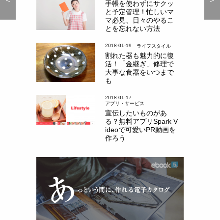
手帳を使わずにサクッ
と予定管理！忙しいマ
マ必見、日々のやるこ
とを忘れない方法
2018-01-19
ライフスタイル
割れた器も魅力的に復
活！「金継ぎ」修理で
大事な食器をいつまで
も
2018-01-17
アプリ・サービス
宣伝したいものがあ
る？無料アプリSpark V
ideoで可愛いPR動画を
作ろう