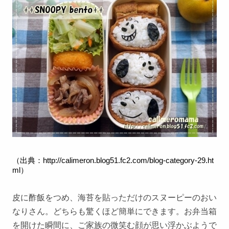
（出典：
http://calimeron.blog51.fc2.com/blog-category-29.ht
ml
）
皮に酢飯をつめ、海苔を貼っただけのスヌーピーのおい
なりさん。どちらも驚くほど簡単にできます。お弁当箱
を開けた瞬間に、ご家族の微笑む顔が思い浮かぶようで