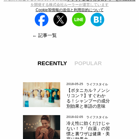
を開発する株式会社ルーラーが運営しています
Cookie等情報の送信と利用目的について
← 記事一覧
RECENTLY
POPULAR
2018-05-25
ライフスタイル
【ボタニカル？ノンシ
リコン？】すぐわか
る！シャンプーの成分
別効果と単語の意味
2018-02-05
ライフスタイル
冷え性に効くだけじゃ
ない！？「白湯」の習
慣と裏ワザは健康・美
容に効果大