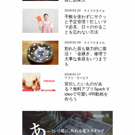
2018-01-22
ライフスタイル
手帳を使わずにサクッ
と予定管理！忙しいマ
マ必見、日々のやるこ
とを忘れない方法
2018-01-19
ライフスタイル
割れた器も魅力的に復
活！「金継ぎ」修理で
大事な食器をいつまで
も
2018-01-17
アプリ・サービス
宣伝したいものがあ
る？無料アプリSpark V
ideoで可愛いPR動画を
作ろう