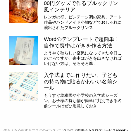
00円グッズで作るブルックリン
風インテリア
レンガの壁、ビンテージ調の家具、アート
作品やハンドメイド小物などでおしゃれに
演出されたブルックリンス ...
Wordのテンプレートで超簡単！
自作で喪中はがきを作る方法
ようやく秋らしい空気になってきた今日こ
のごろですが、喪中はがきを出さなければ
いけない方は、そろそろ準 ...
入学式までに作りたい、子ども
の持ち物に貼るかわいい名前シ
ール
もうすぐ幼稚園や小学校の入学式シーズ
ン。お子様の持ち物が簡単に判別できる名
前シールはぜひ用意しておき ...
作る人を応援するブログのインスピは
クラウド型電子カタログサービスebook5