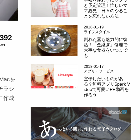
手帳を使わずにサクッ
と予定管理！忙しいマ
マ必見、日々のやるこ
とを忘れない方法
2018-01-19
ライフスタイル
392
割れた器も魅力的に復
活！「金継ぎ」修理で
ews
大事な食器をいつまで
も
2018-01-17
アプリ・サービス
宣伝したいものがあ
acを
る？無料アプリSpark V
チラシ
ideoで可愛いPR動画を
作ろう
に作成