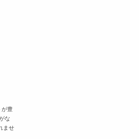
トが豊
がな
れませ