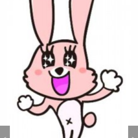
＜
＜
＞
＞