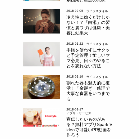
2018-02-05
ライフスタイル
冷え性に効くだけじゃ
ない！？「白湯」の習
慣と裏ワザは健康・美
容に効果大
2018-01-22
ライフスタイル
手帳を使わずにサクッ
と予定管理！忙しいマ
マ必見、日々のやるこ
とを忘れない方法
2018-01-19
ライフスタイル
割れた器も魅力的に復
活！「金継ぎ」修理で
大事な食器をいつまで
も
2018-01-17
アプリ・サービス
宣伝したいものがあ
る？無料アプリSpark V
ideoで可愛いPR動画を
作ろう