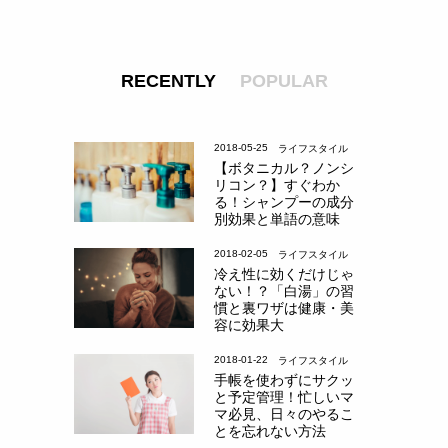
RECENTLY
POPULAR
2018-05-25
ライフスタイル
【ボタニカル？ノンシ
リコン？】すぐわか
る！シャンプーの成分
別効果と単語の意味
2018-02-05
ライフスタイル
冷え性に効くだけじゃ
ない！？「白湯」の習
慣と裏ワザは健康・美
容に効果大
2018-01-22
ライフスタイル
手帳を使わずにサクッ
と予定管理！忙しいマ
マ必見、日々のやるこ
とを忘れない方法