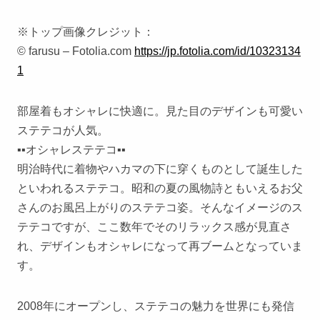
※トップ画像クレジット：
© farusu – Fotolia.com
https://jp.fotolia.com/id/10323134
1
部屋着もオシャレに快適に。見た目のデザインも可愛い
ステテコが人気。
▪︎▪︎オシャレステテコ▪︎▪︎
明治時代に着物やハカマの下に穿くものとして誕生した
といわれるステテコ。昭和の夏の風物詩ともいえるお父
さんのお風呂上がりのステテコ姿。そんなイメージのス
テテコですが、ここ数年でそのリラックス感が見直さ
れ、デザインもオシャレになって再ブームとなっていま
す。
2008年にオープンし、ステテコの魅力を世界にも発信