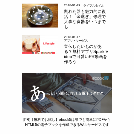
2018-01-19
ライフスタイル
割れた器も魅力的に復
活！「金継ぎ」修理で
大事な食器をいつまで
も
2018-01-17
アプリ・サービス
宣伝したいものがあ
る？無料アプリSpark V
ideoで可愛いPR動画を
作ろう
[PR]【無料でお試し】ebook5は誰でも簡単にPDFから
HTML5の電子ブックを作成できるWebサービスです