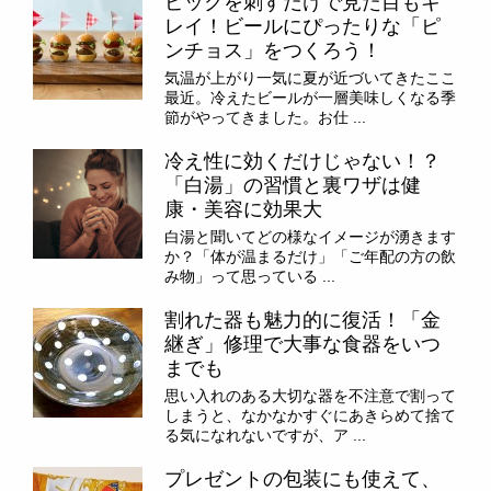
ピックを刺すだけで見た目もキ
レイ！ビールにぴったりな「ピ
ンチョス」をつくろう！
気温が上がり一気に夏が近づいてきたここ
最近。冷えたビールが一層美味しくなる季
節がやってきました。お仕 ...
冷え性に効くだけじゃない！？
「白湯」の習慣と裏ワザは健
康・美容に効果大
白湯と聞いてどの様なイメージが湧きます
か？「体が温まるだけ」「ご年配の方の飲
み物」って思っている ...
割れた器も魅力的に復活！「金
継ぎ」修理で大事な食器をいつ
までも
思い入れのある大切な器を不注意で割って
しまうと、なかなかすぐにあきらめて捨て
る気になれないですが、ア ...
プレゼントの包装にも使えて、