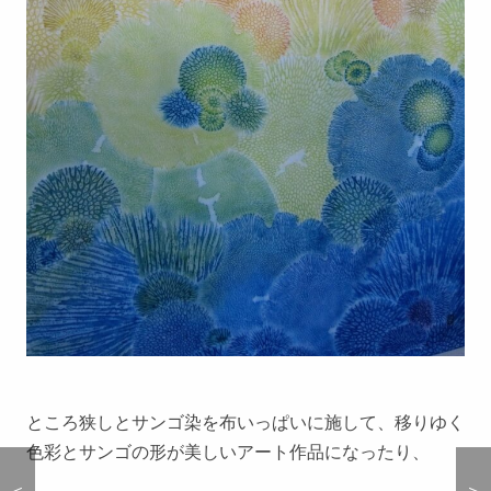
ところ狭しとサンゴ染を布いっぱいに施して、移りゆく
色彩とサンゴの形が美しいアート作品になったり、
＜
＜
＞
＞