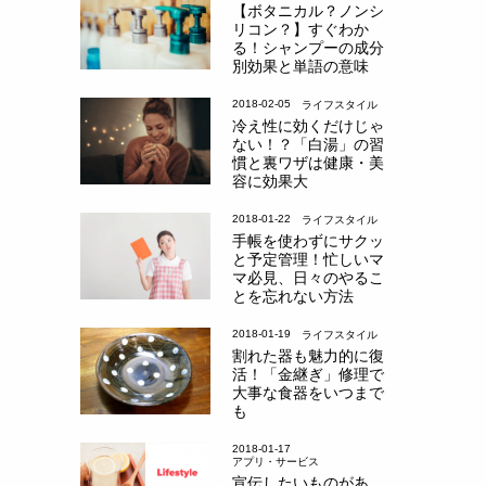
【ボタニカル？ノンシ
リコン？】すぐわか
る！シャンプーの成分
別効果と単語の意味
2018-02-05
ライフスタイル
冷え性に効くだけじゃ
ない！？「白湯」の習
慣と裏ワザは健康・美
容に効果大
2018-01-22
ライフスタイル
手帳を使わずにサクッ
と予定管理！忙しいマ
マ必見、日々のやるこ
とを忘れない方法
2018-01-19
ライフスタイル
割れた器も魅力的に復
活！「金継ぎ」修理で
大事な食器をいつまで
も
2018-01-17
アプリ・サービス
宣伝したいものがあ