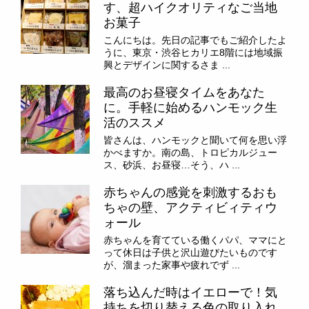
す、超ハイクオリティなご当地
お菓子
こんにちは。先日の記事でもご紹介したよ
うに、東京・渋谷ヒカリエ8階には地域振
興とデザインに関するさま ...
最高のお昼寝タイムをあなた
に。手軽に始めるハンモック生
活のススメ
皆さんは、ハンモックと聞いて何を思い浮
かべますか。南の島、トロピカルジュー
ス、砂浜、お昼寝…そう、ハ ...
赤ちゃんの感覚を刺激するおも
ちゃの壁、アクティビィティウ
ォール
赤ちゃんを育てている働くパパ、ママにと
って休日は子供と沢山遊びたいものです
が、溜まった家事や疲れでず ...
落ち込んだ時はイエローで！気
持ちを切り替える色の取り入れ