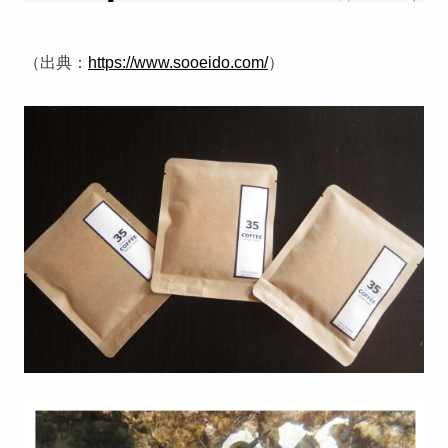
（出典：
https://www.sooeido.com/
）