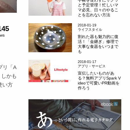
手帳を使わずにサクッ
と予定管理！忙しいマ
マ必見、日々のやるこ
とを忘れない方法
2018-01-19
145
ライフスタイル
ews
割れた器も魅力的に復
活！「金継ぎ」修理で
大事な食器をいつまで
も
2018-01-17
アプリ・サービス
プリ「A
宣伝したいものがあ
、しかも
る？無料アプリSpark V
ideoで可愛いPR動画を
使い方
作ろう