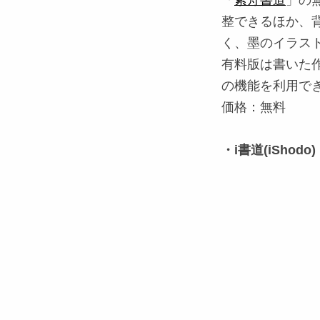
「
紫舟書道
」の
整できるほか、
く、墨のイラス
有料版は書いた作
の機能を利用で
価格：無料
・i書道(iShodo)