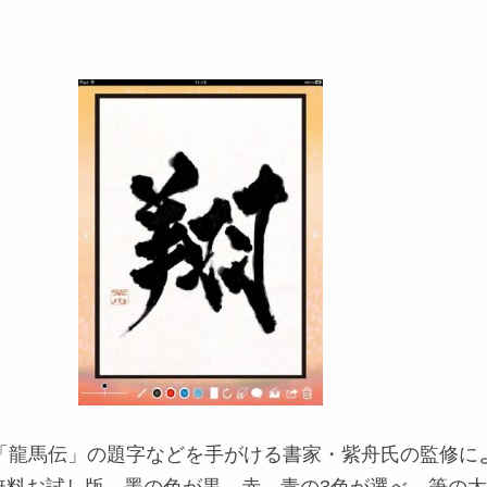
マ「龍馬伝」の題字などを手がける書家・紫舟氏の監修に