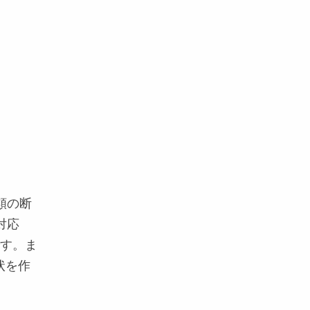
類の断
対応
です。ま
状を作