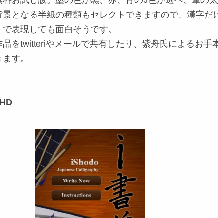
無料お試し版。墨の色が黒、赤、青の3色が選べ、筆の
背景となる半紙の種類もセレクトできますので、漢字だ
トで表現しても面白そうです。
品をtwitteriやメールで共有したり、紫舟氏によるお手
きます。
 HD