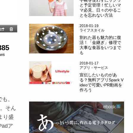
手帳を使わずにサクッ
と予定管理！忙しいマ
マ必見、日々のやるこ
とを忘れない方法
2018-01-19
ライフスタイル
割れた器も魅力的に復
活！「金継ぎ」修理で
385
大事な食器をいつまで
も
ews
2018-01-17
アプリ・サービス
宣伝したいものがあ
る？無料アプリSpark V
ideoで可愛いPR動画を
作ろう
でも、
す。そん
より盛
adア