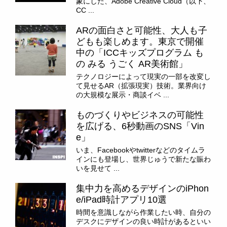
象にした、Adobe Creative Cloud（以下、
CC ...
ARの面白さと可能性、大人も子
どもも楽しめます。東京で開催
中の「ICCキッズプログラム も
の みる うごく AR美術館」
テクノロジーによって現実の一部を改変し
て見せるAR（拡張現実）技術。業界向け
の大規模な展示・商談イベ ...
ものづくりやビジネスの可能性
を広げる、6秒動画のSNS「Vin
e」
いま、Facebookやtwitterなどのタイムラ
インにも登場し、世界じゅうで新たな賑わ
いを見せて ...
集中力を高めるデザインのiPhon
e/iPad時計アプリ10選
時間を意識しながら作業したい時、自分の
デスクにデザインの良い時計があるといい