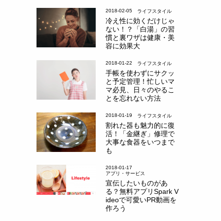
2018-02-05
ライフスタイル
冷え性に効くだけじゃ
ない！？「白湯」の習
慣と裏ワザは健康・美
容に効果大
2018-01-22
ライフスタイル
手帳を使わずにサクッ
と予定管理！忙しいマ
マ必見、日々のやるこ
とを忘れない方法
2018-01-19
ライフスタイル
割れた器も魅力的に復
活！「金継ぎ」修理で
大事な食器をいつまで
も
2018-01-17
アプリ・サービス
宣伝したいものがあ
る？無料アプリSpark V
ideoで可愛いPR動画を
作ろう