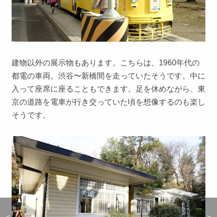
建物以外の展示物もあります。こちらは、1960年代の
都電の車両。渋谷〜新橋間を走っていたそうです。中に
入って座席に座ることもできます。足を休めながら、東
京の道路を電車が行き交っていた頃を想像するのも楽し
そうです。
＜
＜
＞
＞