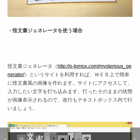
・怪文書ジェネレータを使う場合
怪文書ジェネレータ（
http://o-tomox.com/mysterious_ge
nerator/
）というサイトを利用すれば、ＷＥＢ上で簡単
に怪文書風の画像を作れます。サイトにアクセスして、
入力したい文字を打ち込みます。打ったそのままの状態
が画像表示されるので、改行もテキストボックス内で行
いましょう。
＜
＜
＞
＞