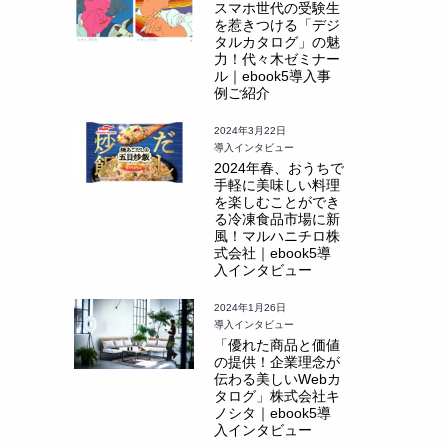
スマホ世代の受験生
を惹きつける「デジ
タルカタログ」の魅
力！代々木ゼミナー
ル｜ebook5導入事
例ご紹介
2024年3月22日
導入インタビュー
2024年春、おうちで
手軽に美味しい料理
を楽しむことができ
る冷凍食品市場に新
風！マルハニチロ株
式会社｜ebook5導
入インタビュー
2024年1月26日
導入インタビュー
「優れた商品と価値
の提供！企業理念が
伝わる美しいWebカ
タログ」株式会社キ
ノシタ｜ebook5導
入インタビュー