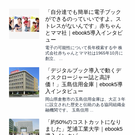
「自分達でも簡単に電子ブック
ができるのっていいですよ。ス
トレスがないんです」赤ちゃん
とママ社｜ebook5導入インタビ
ュー
電子の可能性について長年模索する中 株
式会社赤ちゃんとママ社は1965年10月に
創立、 ...
「デジタルブック導入で動くデ
ィスクロージャー誌と高評
価！」玉島信用金庫｜ebook5導
入インタビュー
岡山県倉敷市の玉島信用金庫は、大正３年
に設立された歴史と伝統のある協同組織金
融機関です。 玉島信用 ...
「約50%のコストカットになり
ました」芝浦工業大学｜ebook5