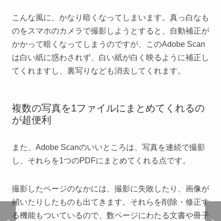
こんな風に、かなり暗くなってしまいます。真っ白なも
のをスマホのカメラで撮影しようとすると、自動補正が
かかって暗くなってしまうのですが、このAdobe Scan
は白い紙に惑わされず、白い紙が白く映るように補正し
てくれますし、裏写りなども消去してくれます。
複数の写真を1ファイルにまとめてくれるの
が超便利
また、Adobe Scanのいいところは、写真を連続で撮影
し、それらを1つのPDFにまとめてくれる点です。
撮影したページのなかには、撮影に失敗したり、画像が
傾いたりしたものも出てきます。それらを削除・修正す
る機能もついているので、数ページにわたる文書や冊子
＜
＜
＞
＞