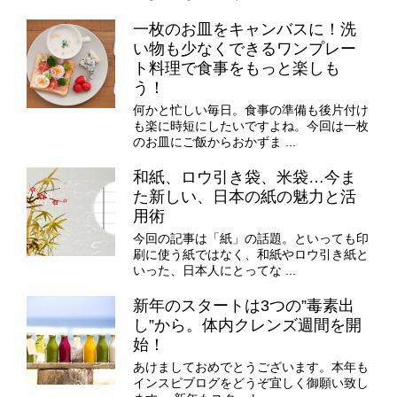
一枚のお皿をキャンバスに！洗
い物も少なくできるワンプレー
ト料理で食事をもっと楽しも
う！
何かと忙しい毎日。食事の準備も後片付け
も楽に時短にしたいですよね。今回は一枚
のお皿にご飯からおかずま ...
和紙、ロウ引き袋、米袋…今ま
た新しい、日本の紙の魅力と活
用術
今回の記事は「紙」の話題。といっても印
刷に使う紙ではなく、和紙やロウ引き紙と
いった、日本人にとってな ...
新年のスタートは3つの”毒素出
し”から。体内クレンズ週間を開
始！
あけましておめでとうございます。本年も
インスピブログをどうぞ宜しく御願い致し