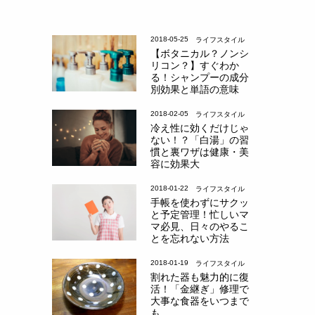
2018-05-25
ライフスタイル
【ボタニカル？ノンシ
リコン？】すぐわか
る！シャンプーの成分
別効果と単語の意味
2018-02-05
ライフスタイル
冷え性に効くだけじゃ
ない！？「白湯」の習
慣と裏ワザは健康・美
容に効果大
2018-01-22
ライフスタイル
手帳を使わずにサクッ
と予定管理！忙しいマ
マ必見、日々のやるこ
とを忘れない方法
2018-01-19
ライフスタイル
割れた器も魅力的に復
活！「金継ぎ」修理で
大事な食器をいつまで
も