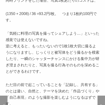
同時プリントをした場合、写真1枚あたりのコストは、
(1350 + 2008) / 36 =93.2円/枚。 つまり1枚約100円で
す。
「気軽に料理の写真を撮ってシェアしよう…」といった
感覚では使えないですね。
逆に考えると、もったいないので1枚1枚大切に撮るよ
うになりますし、じっくりと被写体をどう撮るかを模索
したり、一瞬のシャッターチャンスにかける集中力が研
ぎ澄まされたりと、写真を撮る行為そのものを深めるこ
とができるわけです。
ただ目の前で起こっていることを「記録し、共有する」
のとは違い、自然と、テーマを決めた「作品づくり」や
「自己表現」のような撮影を楽しむようになるはずで
す。
＜
＜
＞
＞