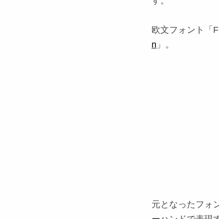
す。
欧文フォント「F
n
」。
元となったフォ