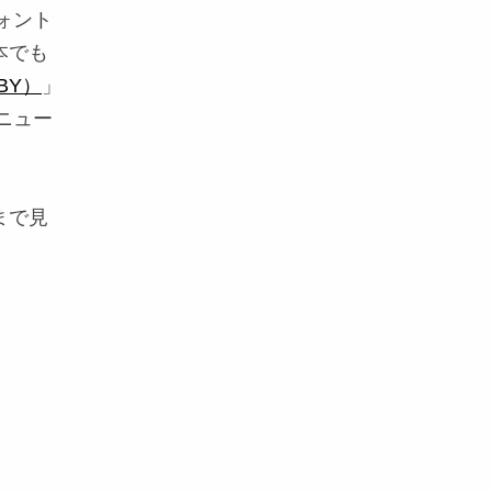
ォント
本でも
BY）
」
ニュー
まで見