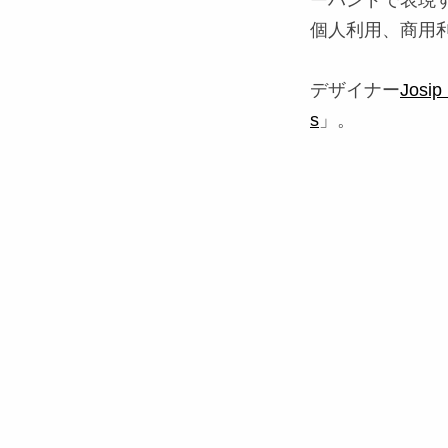
ーハンドで表現
個人利用、商用
デザイナー
Josip
s
」。