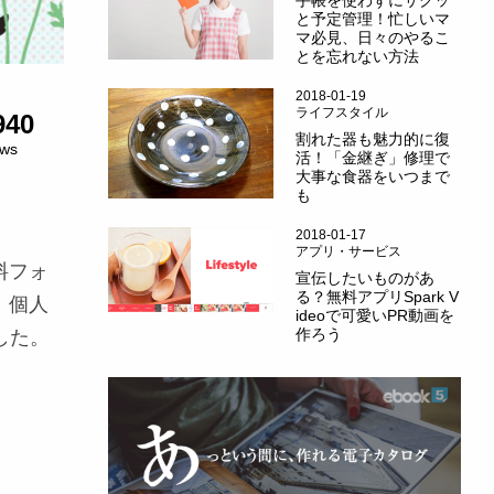
手帳を使わずにサクッ
と予定管理！忙しいマ
マ必見、日々のやるこ
とを忘れない方法
2018-01-19
ライフスタイル
940
割れた器も魅力的に復
ews
活！「金継ぎ」修理で
大事な食器をいつまで
も
2018-01-17
アプリ・サービス
料フォ
宣伝したいものがあ
る？無料アプリSpark V
、個人
ideoで可愛いPR動画を
作ろう
した。
。