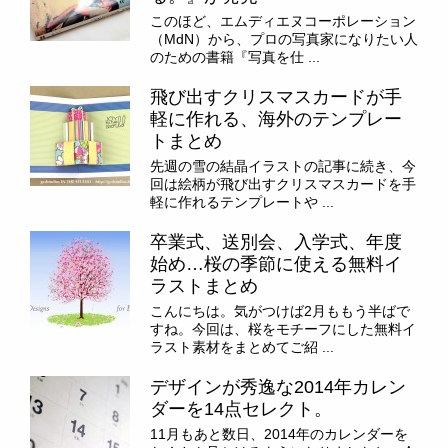
このほど、エムディエヌコーポレーション
（MdN）から、プロの写真家になりたい人
のための書籍『写真を仕 ...
飛び出すクリスマスカードが手
軽に作れる、海外のテンプレー
トまとめ
先週の雪の結晶イラストの記事に続き、今
回は絵柄が飛び出すクリスマスカードを手
軽に作れるテンプレートや ...
卒業式、送別会、入学式、年度
始め…桜の季節に使える無料イ
ラストまとめ
こんにちは。気がつけば2月ももう半ばで
すね。今回は、桜をモチーフにした無料イ
ラスト素材をまとめてご紹 ...
デザインが秀逸な2014年カレン
ダーを14点セレクト。
11月もあと数日、2014年のカレンダーを