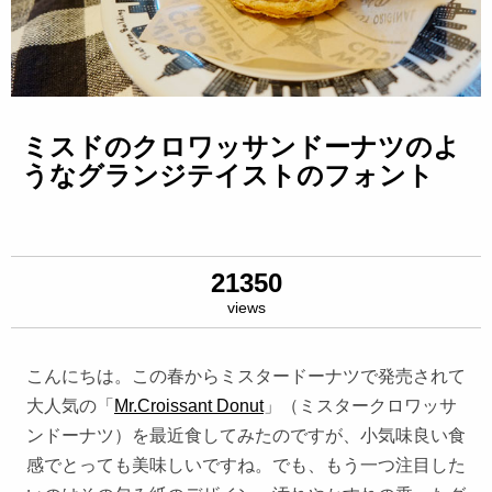
ミスドのクロワッサンドーナツのよ
うなグランジテイストのフォント
21350
views
こんにちは。この春からミスタードーナツで発売されて
大人気の「
Mr.Croissant Donut
」（ミスタークロワッサ
ンドーナツ）を最近食してみたのですが、小気味良い食
感でとっても美味しいですね。でも、もう一つ注目した