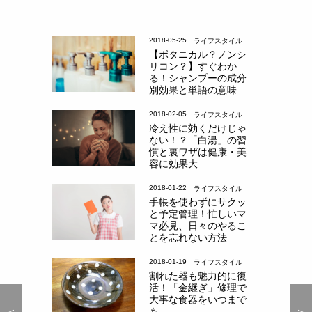
2018-05-25
ライフスタイル
【ボタニカル？ノンシ
リコン？】すぐわか
る！シャンプーの成分
別効果と単語の意味
2018-02-05
ライフスタイル
冷え性に効くだけじゃ
ない！？「白湯」の習
慣と裏ワザは健康・美
容に効果大
2018-01-22
ライフスタイル
手帳を使わずにサクッ
と予定管理！忙しいマ
マ必見、日々のやるこ
とを忘れない方法
2018-01-19
ライフスタイル
割れた器も魅力的に復
活！「金継ぎ」修理で
大事な食器をいつまで
も
＜
＜
＞
＞