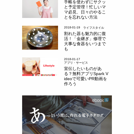
手帳を使わずにサクッ
と予定管理！忙しいマ
マ必見、日々のやるこ
とを忘れない方法
2018-01-19
ライフスタイル
割れた器も魅力的に復
活！「金継ぎ」修理で
大事な食器をいつまで
も
2018-01-17
アプリ・サービス
宣伝したいものがあ
る？無料アプリSpark V
ideoで可愛いPR動画を
作ろう