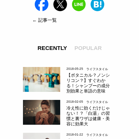
← 記事一覧
RECENTLY
POPULAR
2018-05-25
ライフスタイル
【ボタニカル？ノンシ
リコン？】すぐわか
る！シャンプーの成分
別効果と単語の意味
2018-02-05
ライフスタイル
冷え性に効くだけじゃ
ない！？「白湯」の習
慣と裏ワザは健康・美
容に効果大
2018-01-22
ライフスタイル