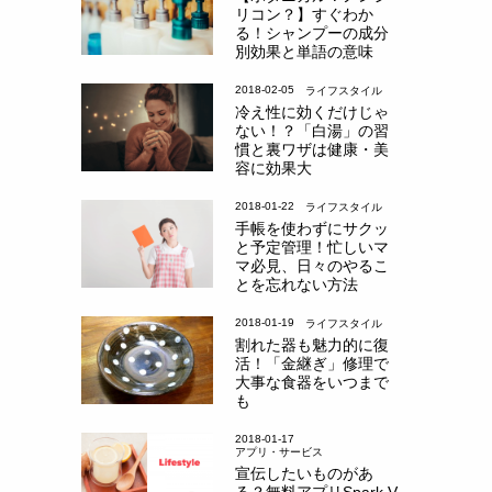
リコン？】すぐわか
る！シャンプーの成分
別効果と単語の意味
2018-02-05
ライフスタイル
冷え性に効くだけじゃ
ない！？「白湯」の習
慣と裏ワザは健康・美
容に効果大
2018-01-22
ライフスタイル
手帳を使わずにサクッ
と予定管理！忙しいマ
マ必見、日々のやるこ
とを忘れない方法
2018-01-19
ライフスタイル
割れた器も魅力的に復
活！「金継ぎ」修理で
大事な食器をいつまで
も
2018-01-17
アプリ・サービス
宣伝したいものがあ
る？無料アプリSpark V