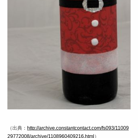
（出典：
http://archive.constantcontact.com/fs093/11009
29772008/archive/1108960409216.html
）