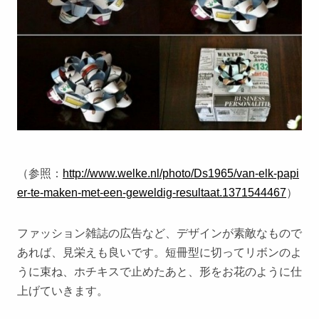
（参照：
http://www.welke.nl/photo/Ds1965/van-elk-papi
er-te-maken-met-een-geweldig-resultaat.1371544467
）
ファッション雑誌の広告など、デザインが素敵なもので
あれば、見栄えも良いです。短冊型に切ってリボンのよ
うに束ね、ホチキスで止めたあと、形をお花のように仕
上げていきます。