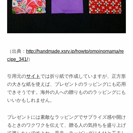
（出典：
http://handmade.xsrv.jp/howto/omoinomama/re
cipe_341/
）
引用元の
サイト
では折り紙で作成していますが、正方形
の大きな紙を使えば、プレゼントのラッピングにも応用
できそうです。海外の人への贈りもののラッピングにも
いいかもしれません。
プレゼントには素敵なラッピングでサプライズ感や開け
るときのワクワクを伝えて、贈る人の気持ちを盛り上げ