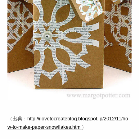
（出典：
http://ilovetocreateblog.blogspot.jp/2012/11/ho
w-to-make-paper-snowflakes.html
）