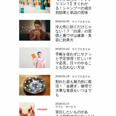
リコン？】すぐわか
る！シャンプーの成分
別効果と単語の意味
2018-02-05
ライフスタイル
冷え性に効くだけじゃ
ない！？「白湯」の習
慣と裏ワザは健康・美
容に効果大
2018-01-22
ライフスタイル
手帳を使わずにサクッ
と予定管理！忙しいマ
マ必見、日々のやるこ
とを忘れない方法
2018-01-19
ライフスタイル
割れた器も魅力的に復
活！「金継ぎ」修理で
大事な食器をいつまで
も
2018-01-17
アプリ・サービス
宣伝したいものがあ