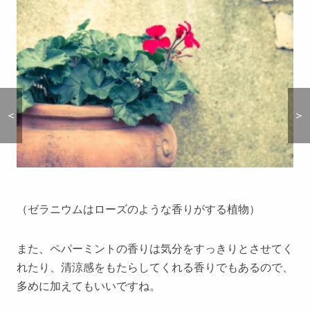
＜
＜
＞
＞
（ゼラニウムはローズのような香りがする植物）
また、ペパーミントの香りは気分をすっきりとさせてく
れたり、清涼感をもたらしてくれる香りでもあるので、
多めに加えてもいいですね。