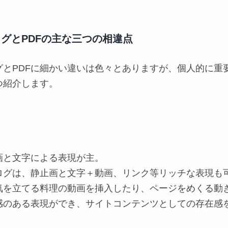
グとPDFの主な三つの相違点
グとPDFに細かい違いは色々とありますが、個人的に重
つ紹介します。
画と文字
による表現が主。
ログは、静止画と文字＋動画、リンク等
リッチな表現
も
気を立てる料理の動画を挿入したり、
ページをめくる動
感のある表現ができ、サイトコンテンツとしての存在感