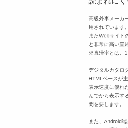
読まれにく
高級外車メーカ
用されています
またWebサイト
と非常に高い直
※直帰率とは、
デジタルカタロ
HTMLベースが
表示速度に優れ
んでから表示す
間を要します。
また、
Android