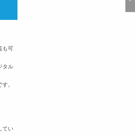
覧も可
ジタル
です。
してい