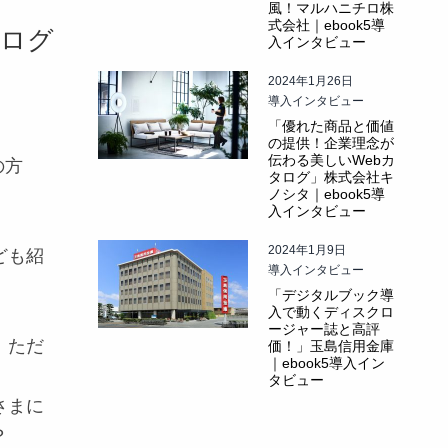
風！マルハニチロ株
式会社｜ebook5導
タログ
入インタビュー
2024年1月26日
導入インタビュー
「優れた商品と価値
の提供！企業理念が
伝わる美しいWebカ
の方
タログ」株式会社キ
ノシタ｜ebook5導
入インタビュー
2024年1月9日
ども紹
導入インタビュー
「デジタルブック導
入で動くディスクロ
ージャー誌と高評
、ただ
価！」玉島信用金庫
｜ebook5導入イン
タビュー
さまに
？