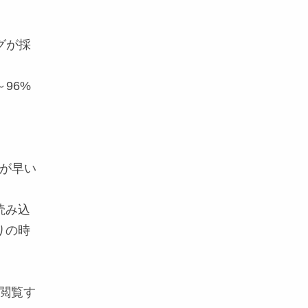
グが採
～96%
が早い
読み込
りの時
閲覧す