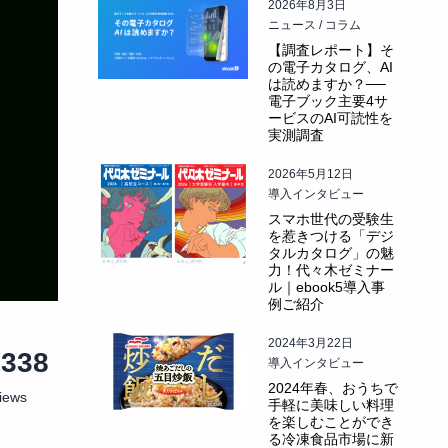
2026年8月3日
ニュース / コラム
【調査レポート】そ
の電子カタログ、AI
は読めますか？──
電子ブック主要4サ
ービスのAI可読性を
実測調査
2026年5月12日
導入インタビュー
スマホ世代の受験生
を惹きつける「デジ
タルカタログ」の魅
力！代々木ゼミナー
ル｜ebook5導入事
例ご紹介
2024年3月22日
3338
導入インタビュー
2024年春、おうちで
iews
手軽に美味しい料理
を楽しむことができ
る冷凍食品市場に新