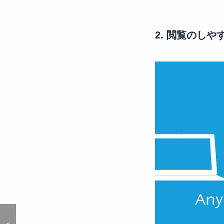
2. 閲覧のしや
＜
＜