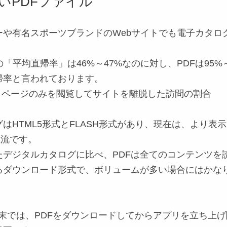
いPDFファイル
ーや有名スポーツブランドのWebサイトでも電子カタロ
。
の「
平均直帰率
」は46%～47%なのに対し、PDFは95%
帰率と言われております。
1 ページのみを閲覧してサイトを離脱した訪問の割合
グは
HTML5形式
と
FLASH形式
があり、現在は、より表示
主流です。
たデジタルカタログに比べ、PDFは全てのコンテンツを
るダウンロード形式で、ボリュームが多い場合にはかな
端末
では、PDFをダウンロードしてからアプリを立ち上げ