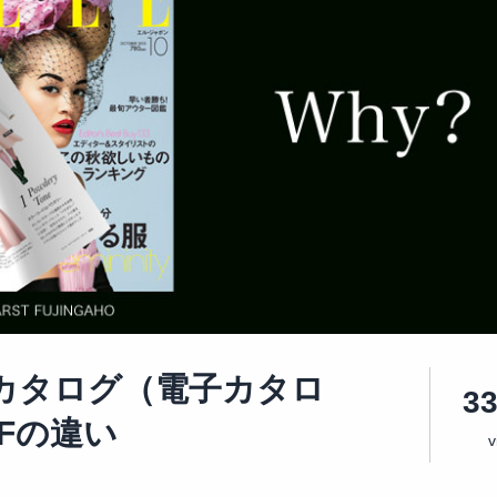
カタログ（電子カタロ
3
Fの違い
v