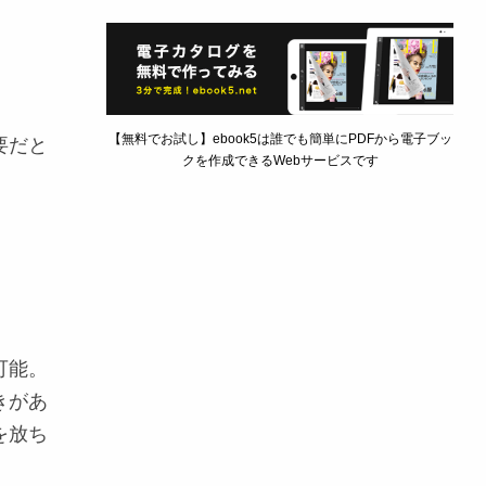
【無料でお試し】ebook5は誰でも簡単にPDFから電子ブッ
要だと
クを作成できるWebサービスです
可能。
き
があ
を放ち