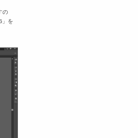
すの
6」を