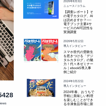
2026年8月3日
ニュース / コラム
【調査レポート】そ
の電子カタログ、AI
は読めますか？──
電子ブック主要4サ
ービスのAI可読性を
実測調査
2026年5月12日
導入インタビュー
スマホ世代の受験生
を惹きつける「デジ
タルカタログ」の魅
力！代々木ゼミナー
ル｜ebook5導入事
例ご紹介
2024年3月22日
導入インタビュー
2024年春、おうちで
5428
手軽に美味しい料理
を楽しむことができ
iews
る冷凍食品市場に新