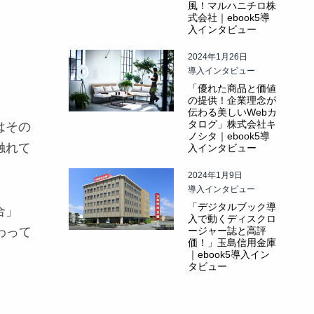
風！マルハニチロ株
式会社｜ebook5導
入インタビュー
2024年1月26日
導入インタビュー
「優れた商品と価値
の提供！企業理念が
伝わる美しいWebカ
タログ」株式会社キ
はその
ノシタ｜ebook5導
触れて
入インタビュー
2024年1月9日
導入インタビュー
「デジタルブック導
合
」
入で動くディスクロ
ージャー誌と高評
わって
価！」玉島信用金庫
｜ebook5導入イン
タビュー
。