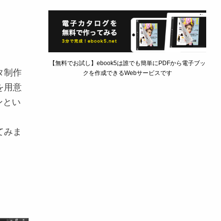
【無料でお試し】ebook5は誰でも簡単にPDFから電子ブッ
タ制作
クを作成できるWebサービスです
を用意
ンとい
てみま