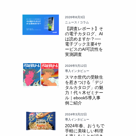
2026年8月3日
ニュース / コラム
【調査レポート】そ
の電子カタログ、AI
は読めますか？──
電子ブック主要4サ
ービスのAI可読性を
実測調査
2026年5月12日
導入インタビュー
スマホ世代の受験生
を惹きつける「デジ
タルカタログ」の魅
力！代々木ゼミナー
ル｜ebook5導入事
例ご紹介
2024年3月22日
導入インタビュー
2024年春、おうちで
手軽に美味しい料理
を楽しむことができ