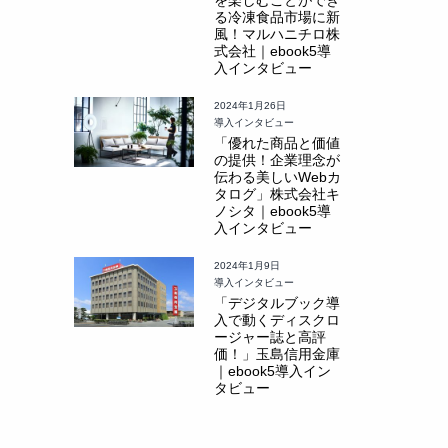
る冷凍食品市場に新
風！マルハニチロ株
式会社｜ebook5導
入インタビュー
2024年1月26日
導入インタビュー
「優れた商品と価値
の提供！企業理念が
伝わる美しいWebカ
タログ」株式会社キ
ノシタ｜ebook5導
入インタビュー
2024年1月9日
導入インタビュー
「デジタルブック導
入で動くディスクロ
ージャー誌と高評
価！」玉島信用金庫
｜ebook5導入イン
タビュー