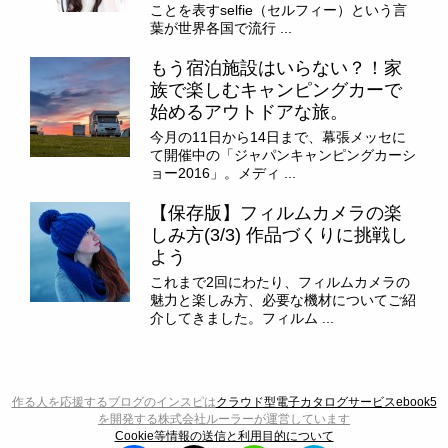
ことを表すselfie（セルフィー）という言
葉が世界各国で流行 ...
もう宿泊施設はいらない？！家
族で楽しむキャンピングカーで
始めるアウトドアな旅。
今月の11日から14日まで、幕張メッセに
て開催中の「ジャパンキャンピングカーシ
ョー2016」。メディ ...
【保存版】フィルムカメラの楽
しみ方(3/3) 作品づくりに挑戦し
よう
これまで2回にわたり、フィルムカメラの
魅力と楽しみ方、必要な機材についてご紹
介してきました。フィルム ...
作る人を応援するブログのインスピは
クラウド型電子カタログサービスebook5
を開発する株式会社ルーラーが運営しています
Cookie等情報の送信と利用目的について