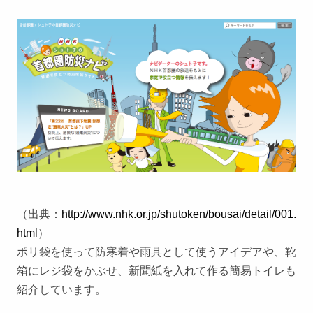
（出典：
http://www.nhk.or.jp/shutoken/bousai/detail/001.
html
）
ポリ袋を使って防寒着や雨具として使うアイデアや、靴
箱にレジ袋をかぶせ、新聞紙を入れて作る簡易トイレも
紹介しています。