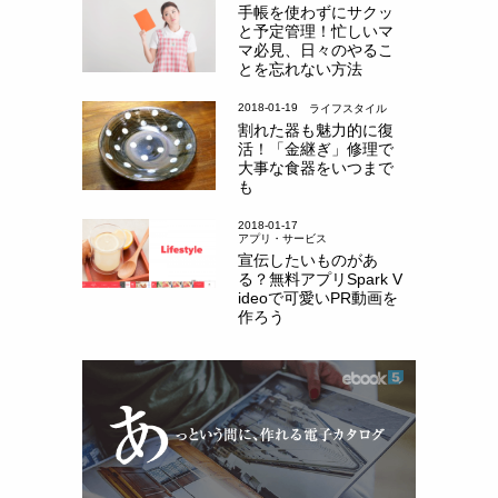
手帳を使わずにサクッ
と予定管理！忙しいマ
マ必見、日々のやるこ
とを忘れない方法
2018-01-19
ライフスタイル
割れた器も魅力的に復
活！「金継ぎ」修理で
大事な食器をいつまで
も
2018-01-17
アプリ・サービス
宣伝したいものがあ
る？無料アプリSpark V
ideoで可愛いPR動画を
作ろう