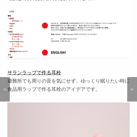
サランラップで作る耳栓
避難所でも周りの音を気にせず、ゆっくり眠りたい時に
食品用ラップで作る耳栓のアイデアです。
＜
＜
＞
＞