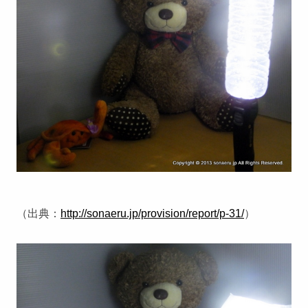
（出典：
http://sonaeru.jp/provision/report/p-31/
）