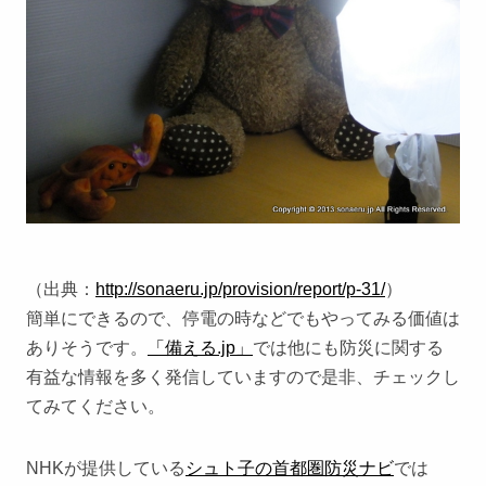
（出典：
http://sonaeru.jp/provision/report/p-31/
）
簡単にできるので、停電の時などでもやってみる価値は
ありそうです。
「備える.jp」
では他にも防災に関する
有益な情報を多く発信していますので是非、チェックし
てみてください。
NHKが提供している
シュト子の首都圏防災ナビ
では