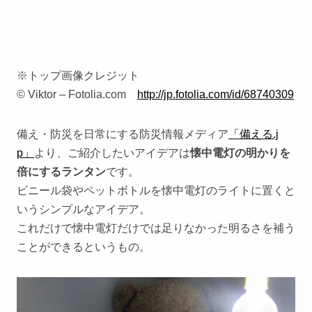
※トップ画像クレジット
© Viktor – Fotolia.com
http://jp.fotolia.com/id/68740309
備え・防災を日常にする防災情報メディア
「備える.j
p」
より、ご紹介したいアイデアは
懐中電灯の明かりを
倍にするランタン
です。
ビニール袋やペットボトルを懐中電灯のライトに置くと
いうシンプルなアイデア。
これだけで懐中電灯だけでは足りなかった明るさを補う
ことができるというもの。