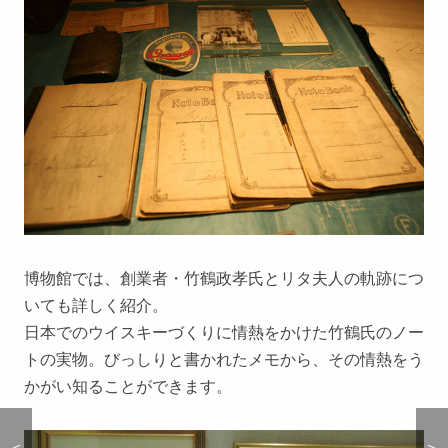
博物館では、創業者・竹鶴政孝氏とリタ夫人の軌跡につ
いても詳しく紹介。
日本でのウイスキーづくりに情熱をかけた竹鶴氏のノー
トの実物。びっしりと書かれたメモから、その情熱をう
かがい知ることができます。
＜
＜
＞
＞