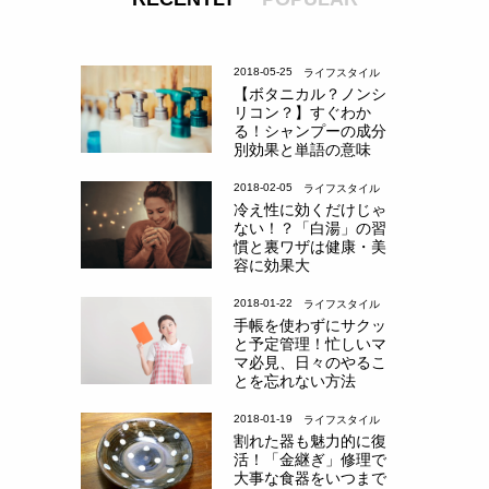
2018-05-25
ライフスタイル
【ボタニカル？ノンシ
リコン？】すぐわか
る！シャンプーの成分
別効果と単語の意味
2018-02-05
ライフスタイル
冷え性に効くだけじゃ
ない！？「白湯」の習
慣と裏ワザは健康・美
容に効果大
2018-01-22
ライフスタイル
手帳を使わずにサクッ
と予定管理！忙しいマ
マ必見、日々のやるこ
とを忘れない方法
2018-01-19
ライフスタイル
割れた器も魅力的に復
活！「金継ぎ」修理で
大事な食器をいつまで