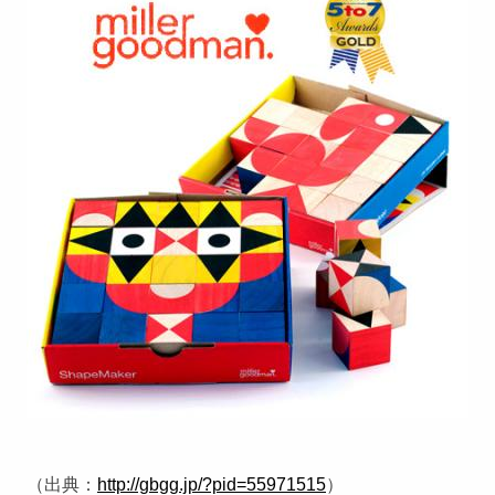
（出典：
http://gbgg.jp/?pid=55971515
）