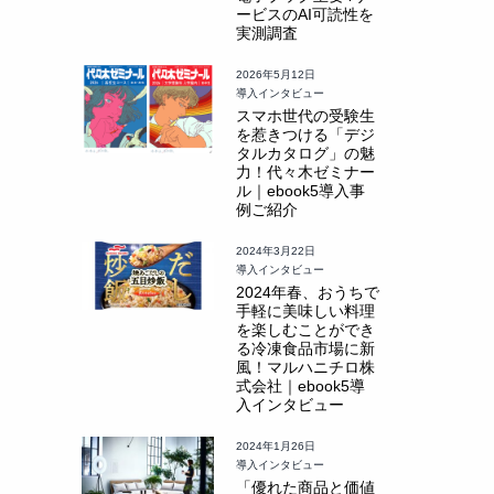
ービスのAI可読性を
実測調査
2026年5月12日
導入インタビュー
スマホ世代の受験生
を惹きつける「デジ
タルカタログ」の魅
力！代々木ゼミナー
ル｜ebook5導入事
例ご紹介
2024年3月22日
導入インタビュー
2024年春、おうちで
手軽に美味しい料理
を楽しむことができ
る冷凍食品市場に新
風！マルハニチロ株
式会社｜ebook5導
入インタビュー
2024年1月26日
導入インタビュー
「優れた商品と価値