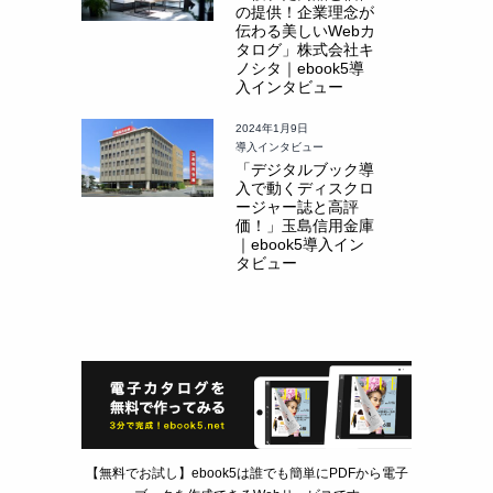
の提供！企業理念が
伝わる美しいWebカ
タログ」株式会社キ
ノシタ｜ebook5導
入インタビュー
2024年1月9日
導入インタビュー
「デジタルブック導
入で動くディスクロ
ージャー誌と高評
価！」玉島信用金庫
｜ebook5導入イン
タビュー
【無料でお試し】ebook5は誰でも簡単にPDFから電子