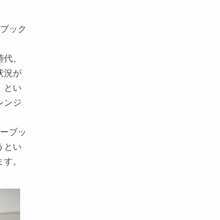
ーブック
時代、
状況が
」とい
レンジ
イーブッ
うとい
ます。