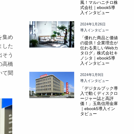
風！マルハニチロ株
式会社｜ebook5導
入インタビュー
2024年1月26日
導入インタビュー
を集め
「優れた商品と価値
の提供！企業理念が
ました
伝わる美しいWebカ
タログ」株式会社キ
出そう
ノシタ｜ebook5導
入インタビュー
の高橋
いて聞
2024年1月9日
導入インタビュー
「デジタルブック導
入で動くディスクロ
ージャー誌と高評
価！」玉島信用金庫
｜ebook5導入イン
タビュー