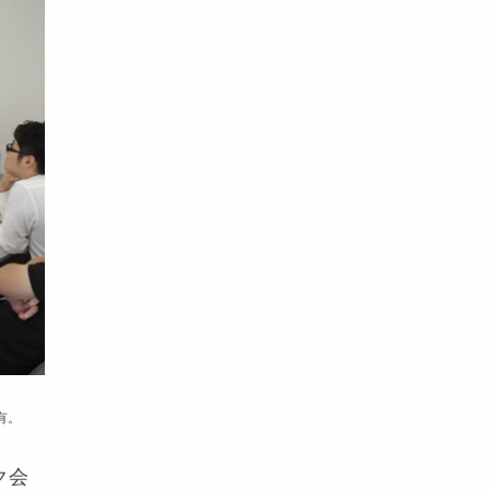
有。
ク会