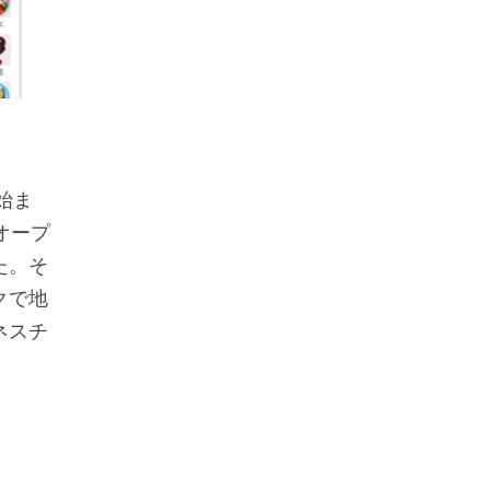
始ま
オープ
た。そ
クで地
ネスチ