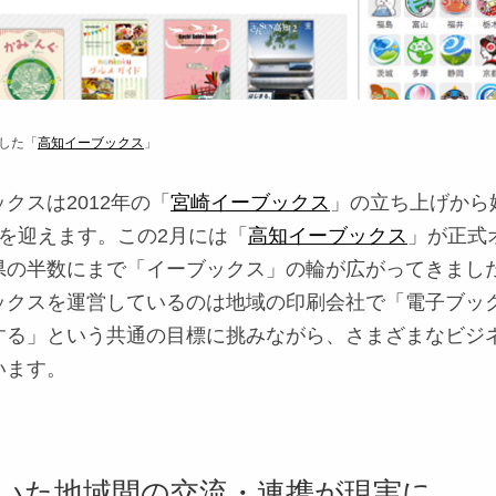
ンした「
高知イーブックス
」
クスは2012年の「
宮崎イーブックス
」の立ち上げから
を迎えます。この2月には「
高知イーブックス
」が正式
県の半数にまで「イーブックス」の輪が広がってきまし
ックスを運営しているのは地域の印刷会社で「電子ブッ
する」という共通の目標に挑みながら、さまざまなビジ
います。
いた地域間の交流・連携が現実に