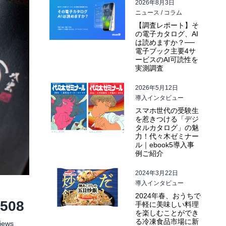
2026年8月3日
ニュース / コラム
【調査レポート】そ
の電子カタログ、AI
は読めますか？──
電子ブック主要4サ
ービスのAI可読性を
実測調査
2026年5月12日
導入インタビュー
スマホ世代の受験生
を惹きつける「デジ
タルカタログ」の魅
力！代々木ゼミナー
ル｜ebook5導入事
例ご紹介
2024年3月22日
導入インタビュー
2024年春、おうちで
1508
手軽に美味しい料理
を楽しむことができ
る冷凍食品市場に新
iews