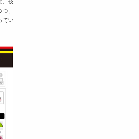
は、技
つつ、
ってい