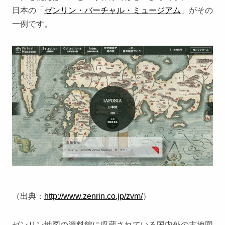
日本の「
ゼンリン・バーチャル・ミュージアム
」がその
一例です。
（出典：
http://www.zenrin.co.jp/zvm/
）
ゼンリン地図の資料館に収蔵されている国内外の古地図