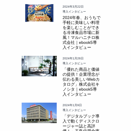
2024年3月22日
導入インタビュー
2024年春、おうちで
手軽に美味しい料理
を楽しむことができ
る冷凍食品市場に新
風！マルハニチロ株
式会社｜ebook5導
入インタビュー
2024年1月26日
導入インタビュー
「優れた商品と価値
の提供！企業理念が
伝わる美しいWebカ
タログ」株式会社キ
ノシタ｜ebook5導
入インタビュー
2024年1月9日
導入インタビュー
「デジタルブック導
入で動くディスクロ
ージャー誌と高評
価！」玉島信用金庫