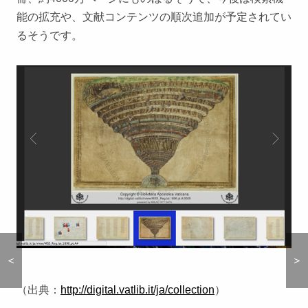
能の拡充や、文献コンテンツの順次追加が予定されてい
るそうです。
＜
＜
＞
＞
（出典：
http://digital.vatlib.it/ja/collection
）