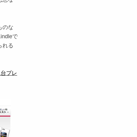
ものな
dleで
られる
1台プレ