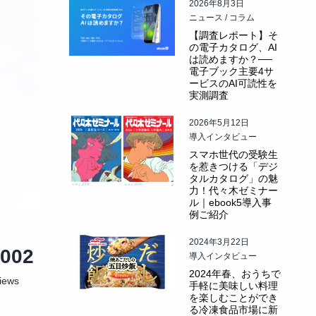
2026年8月3日
ニュース / コラム
【調査レポート】そ
の電子カタログ、AI
は読めますか？──
電子ブック主要4サ
ービスのAI可読性を
実測調査
2026年5月12日
導入インタビュー
スマホ世代の受験生
を惹きつける「デジ
タルカタログ」の魅
力！代々木ゼミナー
ル｜ebook5導入事
例ご紹介
2024年3月22日
1002
導入インタビュー
2024年春、おうちで
iews
手軽に美味しい料理
を楽しむことができ
る冷凍食品市場に新