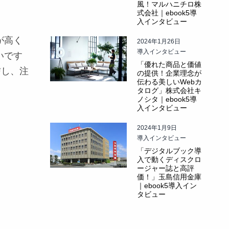
風！マルハニチロ株
式会社｜ebook5導
入インタビュー
が高く
2024年1月26日
導入インタビュー
いです
「優れた商品と価値
信し、注
の提供！企業理念が
伝わる美しいWebカ
タログ」株式会社キ
ノシタ｜ebook5導
入インタビュー
2024年1月9日
導入インタビュー
「デジタルブック導
入で動くディスクロ
ージャー誌と高評
価！」玉島信用金庫
｜ebook5導入イン
タビュー