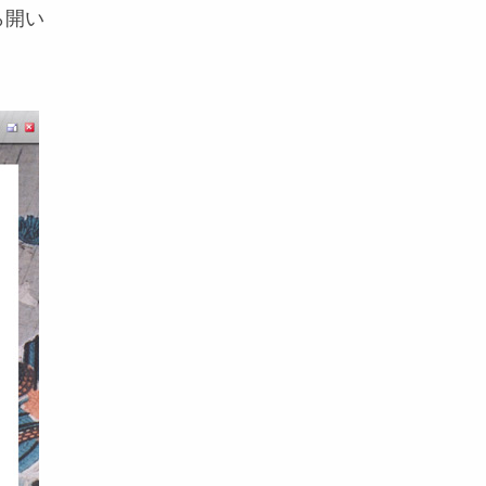
ら開い
＞
＞