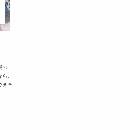
械の
なら、
できそ