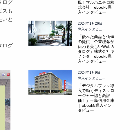
タログ
風！マルハニチロ株
式会社｜ebook5導
ビスも
入インタビュー
たいと
2024年1月26日
導入インタビュー
「優れた商品と価値
の提供！企業理念が
タログ
伝わる美しいWebカ
タログ」株式会社キ
ノシタ｜ebook5導
入インタビュー
2024年1月9日
導入インタビュー
「デジタルブック導
入で動くディスクロ
ージャー誌と高評
価！」玉島信用金庫
｜ebook5導入イン
タビュー