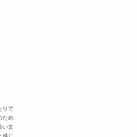
たりで
のため
長い文
と感じ