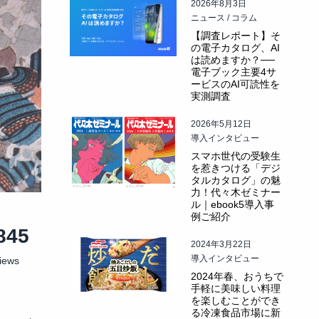
2026年8月3日
ニュース / コラム
【調査レポート】そ
の電子カタログ、AI
は読めますか？──
電子ブック主要4サ
ービスのAI可読性を
実測調査
2026年5月12日
導入インタビュー
スマホ世代の受験生
を惹きつける「デジ
タルカタログ」の魅
力！代々木ゼミナー
ル｜ebook5導入事
例ご紹介
845
2024年3月22日
導入インタビュー
iews
2024年春、おうちで
手軽に美味しい料理
を楽しむことができ
る冷凍食品市場に新