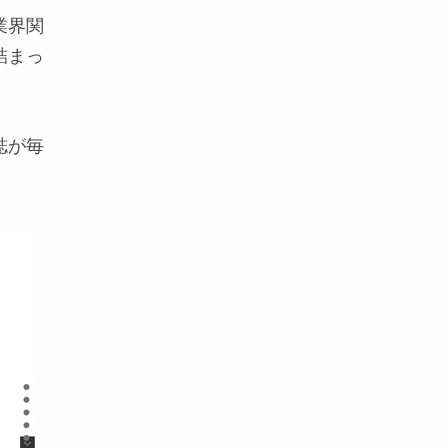
業界関
詰まっ
誌が毎