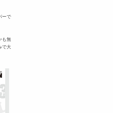
パーで
かも無
みで大