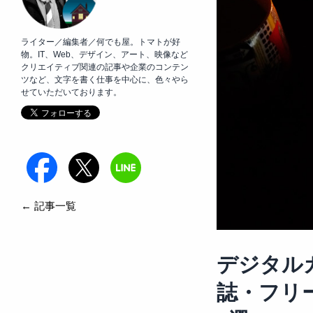
ライター／編集者／何でも屋。トマトが好
物。IT、Web、デザイン、アート、映像など
クリエイティブ関連の記事や企業のコンテン
ツなど、文字を書く仕事を中心に、色々やら
せていただいております。
← 記事一覧
デジタル
誌・フリ