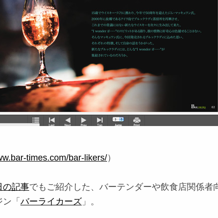
ww.bar-times.com/bar-likers/
）
日の記事
でもご紹介した、バーテンダーや飲食店関係者
ジン「
バーライカーズ
」。