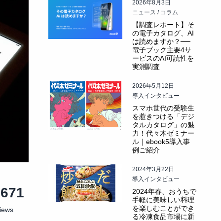
2026年8月3日
ニュース / コラム
【調査レポート】そ
の電子カタログ、AI
は読めますか？──
電子ブック主要4サ
ービスのAI可読性を
実測調査
2026年5月12日
導入インタビュー
スマホ世代の受験生
を惹きつける「デジ
タルカタログ」の魅
力！代々木ゼミナー
ル｜ebook5導入事
例ご紹介
2024年3月22日
導入インタビュー
0671
2024年春、おうちで
手軽に美味しい料理
を楽しむことができ
iews
る冷凍食品市場に新