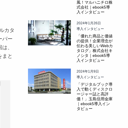
風！マルハニチロ株
式会社｜ebook5導
入インタビュー
2024年1月26日
導入インタビュー
ルカタ
「優れた商品と価値
ーパー
の提供！企業理念が
伝わる美しいWebカ
回は、
タログ」株式会社キ
をまと
ノシタ｜ebook5導
入インタビュー
2024年1月9日
導入インタビュー
「デジタルブック導
入で動くディスクロ
ージャー誌と高評
価！」玉島信用金庫
｜ebook5導入イン
タビュー